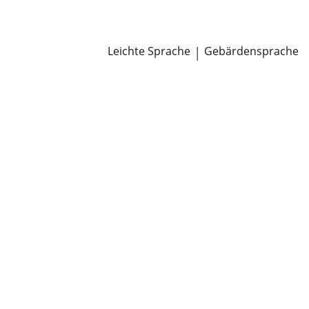
Newsroom
Pressemitteilungen
Öffentliche Zustellungen
Leichte Sprache
|
Gebärdensprache