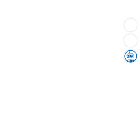
Dienstleistungen
Bauen
Lebensunterhalt & Soziales
Verkehr
Familie
Migration & Integration
Sicherheit & Ordnung
Wirtschaft
Gesundheit
Umwelt
Unsere Ämter
Landkreis & Verwaltung
Der Ortenaukreis
Gesundheit, Sicherheit & Soziales
Bildung
Zuwanderung
Ländlicher Raum
Klimaschutz
Tourismus
Bekanntmachungen
Gleichstellung von Frauen und Männern
Grenzüberschreitende Zusammenarbeit
Kreistag
Kreistagsinformationssystem
Kreisrecht
Kreistagswahl
Karriere
Stellenangebote
Eventkalender
Ausbildung
Studium
Praktikum
Freiwilligendienst
Unser Leitbild