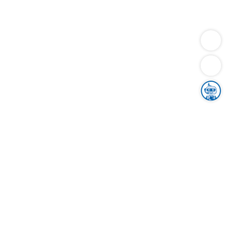
Dienstleistungen
Bauen
Lebensunterhalt & Soziales
Verkehr
Familie
Migration & Integration
Sicherheit & Ordnung
Wirtschaft
Gesundheit
Umwelt
Unsere Ämter
Landkreis & Verwaltung
Der Ortenaukreis
Gesundheit, Sicherheit & Soziales
Bildung
Zuwanderung
Ländlicher Raum
Klimaschutz
Tourismus
Bekanntmachungen
Gleichstellung von Frauen und Männern
Grenzüberschreitende Zusammenarbeit
Kreistag
Kreistagsinformationssystem
Kreisrecht
Kreistagswahl
Karriere
Stellenangebote
Eventkalender
Ausbildung
Studium
Praktikum
Freiwilligendienst
Unser Leitbild