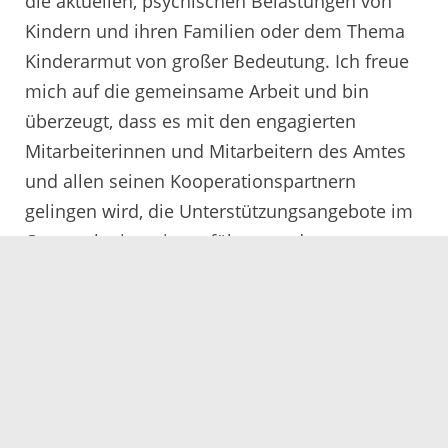
die aktuellen, psychischen Belastungen von
Kindern und ihren Familien oder dem Thema
Kinderarmut von großer Bedeutung. Ich freue
mich auf die gemeinsame Arbeit und bin
überzeugt, dass es mit den engagierten
Mitarbeiterinnen und Mitarbeitern des Amtes
und allen seinen Kooperationspartnern
gelingen wird, die Unterstützungsangebote im
Ortenaukreis weiterzuführen und
weiterzuentwickeln,“ so der neue Amtsleiter.
Der aus Niedersachsen stammende, zweifache
Vater ist verheiratet und lebt seit vielen Jahren
in Freiburg.