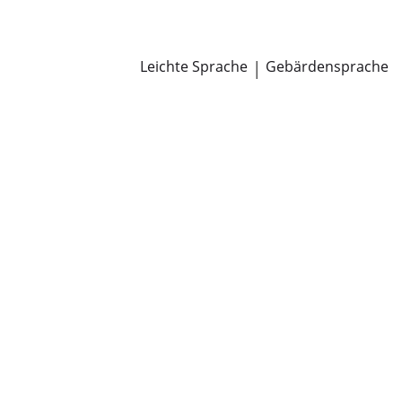
Newsroom
Pressemitteilungen
Öffentliche Zustellungen
Leichte Sprache
|
Gebärdensprache