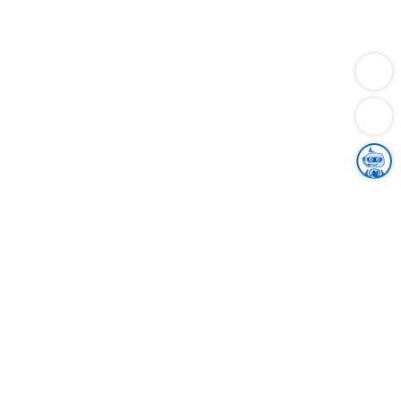
Dienstleistungen
Bauen
Lebensunterhalt & Soziales
Verkehr
Familie
Migration & Integration
Sicherheit & Ordnung
Wirtschaft
Gesundheit
Umwelt
Unsere Ämter
Landkreis & Verwaltung
Der Ortenaukreis
Gesundheit, Sicherheit & Soziales
Bildung
Zuwanderung
Ländlicher Raum
Klimaschutz
Tourismus
Bekanntmachungen
Gleichstellung von Frauen und Männern
Grenzüberschreitende Zusammenarbeit
Kreistag
Kreistagsinformationssystem
Kreisrecht
Kreistagswahl
Karriere
Stellenangebote
Eventkalender
Ausbildung
Studium
Praktikum
Freiwilligendienst
Unser Leitbild