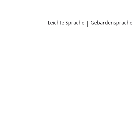
Newsroom
Pressemitteilungen
Öffentliche Zustellungen
Leichte Sprache
|
Gebärdensprache