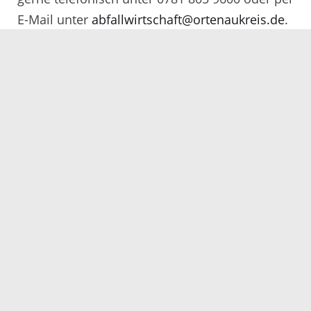
E-Mail unter
abfallwirtschaft@ortenaukreis.de
.
Servicezeiten
Kontakt
Barrierefreiheit
Impressum
Datenschutz
Fehler melden
Elektronische Kommunikation
Kontakt
Landratsamt Ortenaukreis
Badstraße 20
77652 Offenburg