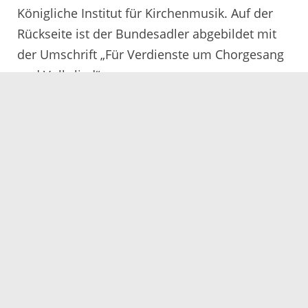
Königliche Institut für Kirchenmusik. Auf der
Rückseite ist der Bundesadler abgebildet mit
der Umschrift „Für Verdienste um Chorgesang
und Volkslied“.
Servicezeiten
Kontakt
Barrierefreiheit
Impressum
Datenschutz
Fehler melden
Elektronische Kommunikation
Kontakt