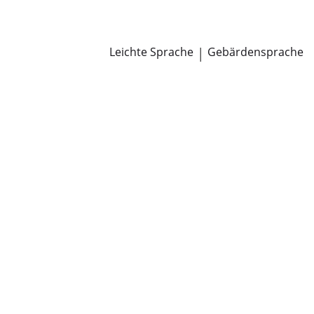
Newsroom
Pressemitteilungen
Öffentliche Zustellungen
Leichte Sprache
|
Gebärdensprache