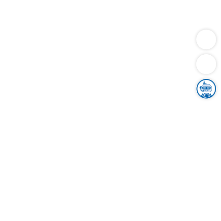
Dienstleistungen
Bauen
Lebensunterhalt & Soziales
Verkehr
Familie
Migration & Integration
Sicherheit & Ordnung
Wirtschaft
Gesundheit
Umwelt
Unsere Ämter
Landkreis & Verwaltung
Der Ortenaukreis
Gesundheit, Sicherheit & Soziales
Bildung
Zuwanderung
Ländlicher Raum
Klimaschutz
Tourismus
Bekanntmachungen
Gleichstellung von Frauen und Männern
Grenzüberschreitende Zusammenarbeit
Kreistag
Kreistagsinformationssystem
Kreisrecht
Kreistagswahl
Karriere
Stellenangebote
Eventkalender
Ausbildung
Studium
Praktikum
Freiwilligendienst
Unser Leitbild