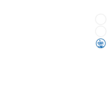
Dienstleistungen
Bauen
Lebensunterhalt & Soziales
Verkehr
Familie
Migration & Integration
Sicherheit & Ordnung
Wirtschaft
Gesundheit
Umwelt
Unsere Ämter
Landkreis & Verwaltung
Der Ortenaukreis
Gesundheit, Sicherheit & Soziales
Bildung
Zuwanderung
Ländlicher Raum
Klimaschutz
Tourismus
Bekanntmachungen
Gleichstellung von Frauen und Männern
Grenzüberschreitende Zusammenarbeit
Kreistag
Kreistagsinformationssystem
Kreisrecht
Kreistagswahl
Karriere
Stellenangebote
Eventkalender
Ausbildung
Studium
Praktikum
Freiwilligendienst
Unser Leitbild