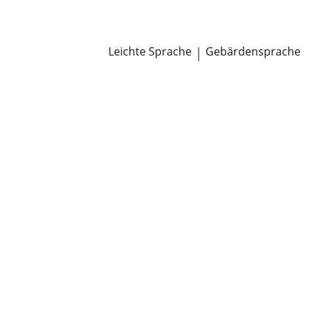
Newsroom
Pressemitteilungen
Öffentliche Zustellungen
Leichte Sprache
|
Gebärdensprache