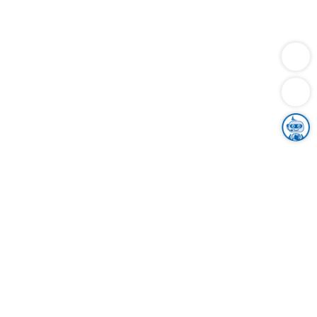
Dienstleistungen
Bauen
Lebensunterhalt & Soziales
Verkehr
Familie
Migration & Integration
Sicherheit & Ordnung
Wirtschaft
Gesundheit
Umwelt
Unsere Ämter
Landkreis & Verwaltung
Der Ortenaukreis
Gesundheit, Sicherheit & Soziales
Bildung
Zuwanderung
Ländlicher Raum
Klimaschutz
Tourismus
Bekanntmachungen
Gleichstellung von Frauen und Männern
Grenzüberschreitende Zusammenarbeit
Kreistag
Kreistagsinformationssystem
Kreisrecht
Kreistagswahl
Karriere
Stellenangebote
Eventkalender
Ausbildung
Studium
Praktikum
Freiwilligendienst
Unser Leitbild