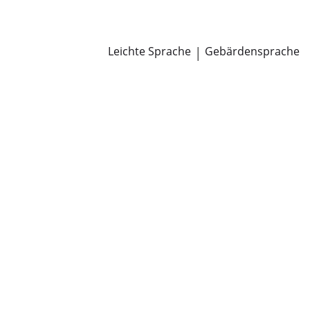
Newsroom
Pressemitteilungen
Öffentliche Zustellungen
Leichte Sprache
|
Gebärdensprache