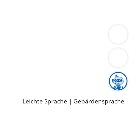
ung
Wirtschaft
Gesundheit
Umwelt
limaschutz
Tourismus
Bekanntmachungen
ild
Leichte Sprache
|
Gebärdensprache