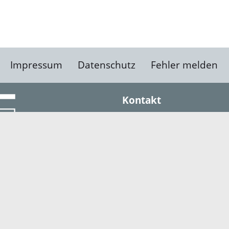
Impressum
Datenschutz
Fehler melden
Kontakt
Landratsamt Ortenauk
Badstraße 20
77652 Offenburg
Telefon: 0781 805-0
Fax: 0781 805-1211
E-Mail senden