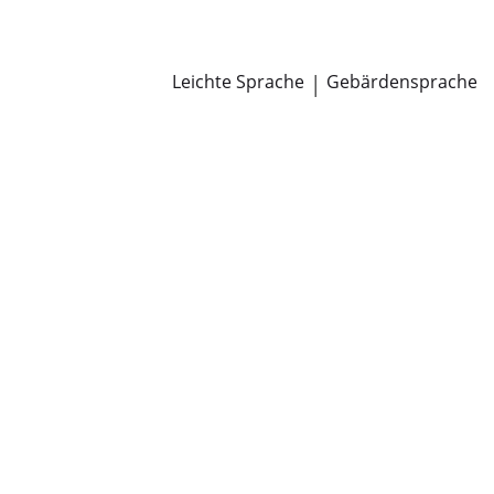
Newsroom
Pressemitteilungen
Öffentliche Zustellungen
Leichte Sprache
|
Gebärdensprache