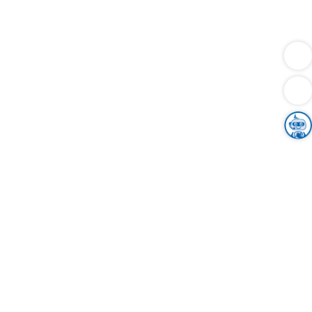
Dienstleistungen
Bauen
Lebensunterhalt & Soziales
Verkehr
Familie
Migration & Integration
Sicherheit & Ordnung
Wirtschaft
Gesundheit
Umwelt
Unsere Ämter
Landkreis & Verwaltung
Der Ortenaukreis
Gesundheit, Sicherheit & Soziales
Bildung
Zuwanderung
Ländlicher Raum
Klimaschutz
Tourismus
Bekanntmachungen
Gleichstellung von Frauen und Männern
Grenzüberschreitende Zusammenarbeit
Kreistag
Kreistagsinformationssystem
Kreisrecht
Kreistagswahl
Karriere
Stellenangebote
Eventkalender
Ausbildung
Studium
Praktikum
Freiwilligendienst
Unser Leitbild