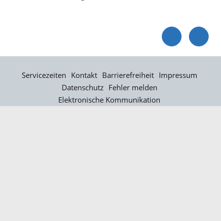
Servicezeiten
Kontakt
Barrierefreiheit
Impressum
Datenschutz
Fehler melden
Elektronische Kommunikation
Kontakt
Landratsamt Ortenaukreis
Badstraße 20
77652 Offenburg
Telefon: 0781 805-0