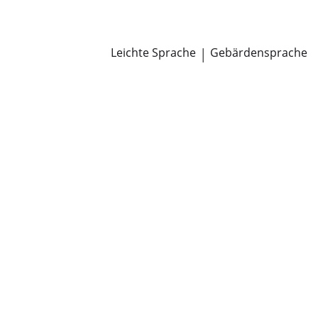
Newsroom
Pressemitteilungen
Öffentliche Zustellungen
Leichte Sprache
|
Gebärdensprache