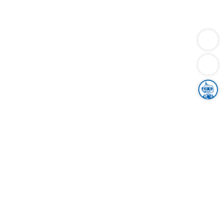
Dienstleistungen
Bauen
Lebensunterhalt & Soziales
Verkehr
Familie
Migration & Integration
Sicherheit & Ordnung
Wirtschaft
Gesundheit
Umwelt
Unsere Ämter
Landkreis & Verwaltung
Der Ortenaukreis
Gesundheit, Sicherheit & Soziales
Bildung
Zuwanderung
Ländlicher Raum
Klimaschutz
Tourismus
Bekanntmachungen
Gleichstellung von Frauen und Männern
Grenzüberschreitende Zusammenarbeit
Kreistag
Kreistagsinformationssystem
Kreisrecht
Kreistagswahl
Karriere
Stellenangebote
Eventkalender
Ausbildung
Studium
Praktikum
Freiwilligendienst
Unser Leitbild