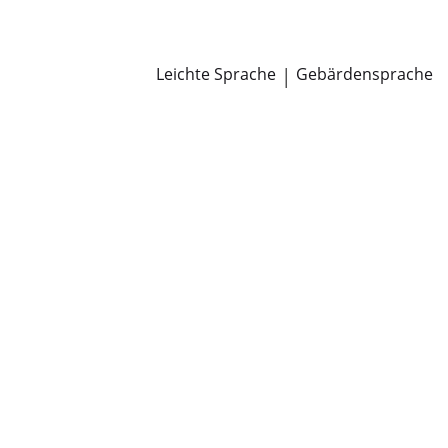
Newsroom
Pressemitteilungen
Öffentliche Zustellungen
Leichte Sprache
|
Gebärdensprache