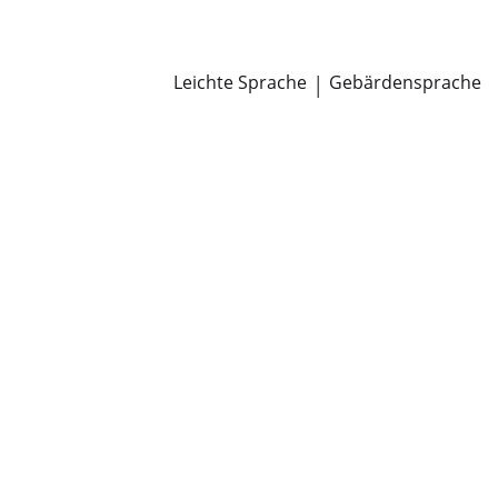
Newsroom
Pressemitteilungen
Öffentliche Zustellungen
Leichte Sprache
|
Gebärdensprache