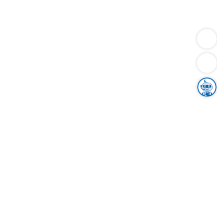
Dienstleistungen
Bauen
Lebensunterhalt & Soziales
Verkehr
Familie
Migration & Integration
Sicherheit & Ordnung
Wirtschaft
Gesundheit
Umwelt
Unsere Ämter
Landkreis & Verwaltung
Der Ortenaukreis
Gesundheit, Sicherheit & Soziales
Bildung
Zuwanderung
Ländlicher Raum
Klimaschutz
Tourismus
Bekanntmachungen
Gleichstellung von Frauen und Männern
Grenzüberschreitende Zusammenarbeit
Kreistag
Kreistagsinformationssystem
Kreisrecht
Kreistagswahl
Karriere
Stellenangebote
Eventkalender
Ausbildung
Studium
Praktikum
Freiwilligendienst
Unser Leitbild