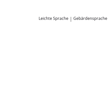
Newsroom
Pressemitteilungen
Öffentliche Zustellungen
Leichte Sprache
|
Gebärdensprache