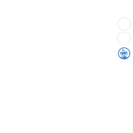
Dienstleistungen
Bauen
Lebensunterhalt & Soziales
Verkehr
Familie
Migration & Integration
Sicherheit & Ordnung
Wirtschaft
Gesundheit
Umwelt
Unsere Ämter
Landkreis & Verwaltung
Der Ortenaukreis
Gesundheit, Sicherheit & Soziales
Bildung
Zuwanderung
Ländlicher Raum
Klimaschutz
Tourismus
Bekanntmachungen
Gleichstellung von Frauen und Männern
Grenzüberschreitende Zusammenarbeit
Kreistag
Kreistagsinformationssystem
Kreisrecht
Kreistagswahl
Karriere
Stellenangebote
Eventkalender
Ausbildung
Studium
Praktikum
Freiwilligendienst
Unser Leitbild