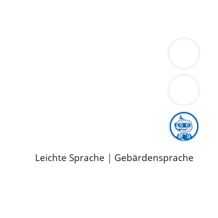
ung
Wirtschaft
Gesundheit
Umwelt
limaschutz
Tourismus
Bekanntmachungen
ild
Leichte Sprache
|
Gebärdensprache