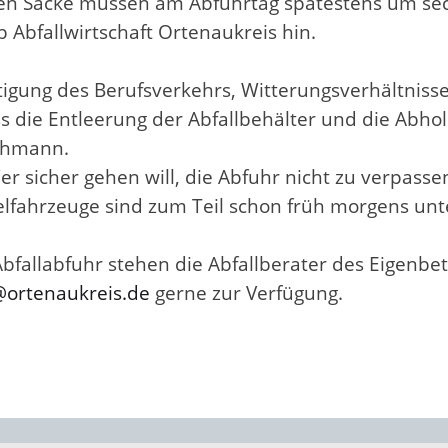
n Säcke müssen am Abfuhrtag spätestens um sec
b Abfallwirtschaft Ortenaukreis hin.
igung des Berufsverkehrs, Witterungsverhältniss
s die Entleerung der Abfallbehälter und die Abho
Lehmann.
er sicher gehen will, die Abfuhr nicht zu verpass
melfahrzeuge sind zum Teil schon früh morgens un
bfallabfuhr stehen die Abfallberater des Eigenbetr
t@ortenaukreis.de
gerne zur Verfügung.