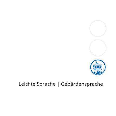
ung
Wirtschaft
Gesundheit
Umwelt
limaschutz
Tourismus
Bekanntmachungen
ild
Leichte Sprache
|
Gebärdensprache