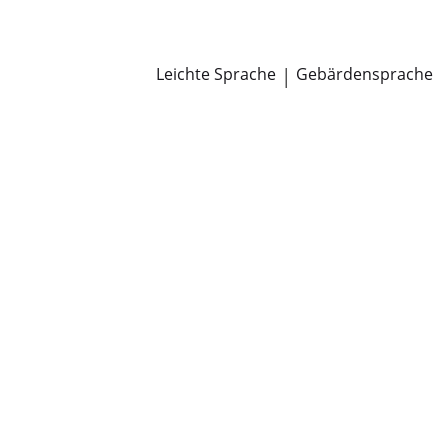
Newsroom
Pressemitteilungen
Öffentliche Zustellungen
Leichte Sprache
|
Gebärdensprache