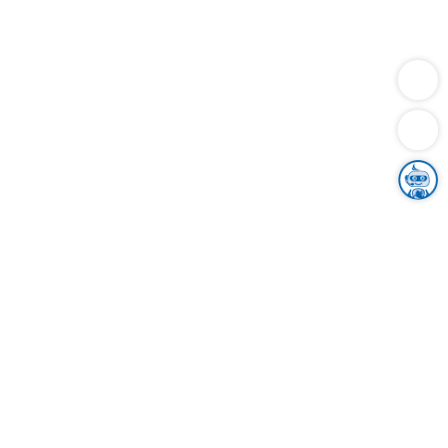
Dienstleistungen
Bauen
Lebensunterhalt & Soziales
Verkehr
Familie
Migration & Integration
Sicherheit & Ordnung
Wirtschaft
Gesundheit
Umwelt
Unsere Ämter
Landkreis & Verwaltung
Der Ortenaukreis
Gesundheit, Sicherheit & Soziales
Bildung
Zuwanderung
Ländlicher Raum
Klimaschutz
Tourismus
Bekanntmachungen
Gleichstellung von Frauen und Männern
Grenzüberschreitende Zusammenarbeit
Kreistag
Kreistagsinformationssystem
Kreisrecht
Kreistagswahl
Karriere
Stellenangebote
Eventkalender
Ausbildung
Studium
Praktikum
Freiwilligendienst
Unser Leitbild