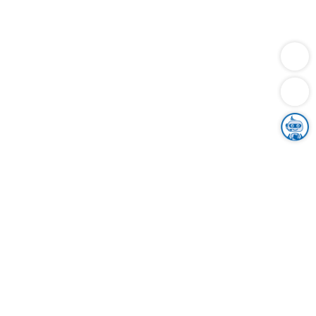
Dienstleistungen
Bauen
Lebensunterhalt & Soziales
Verkehr
Familie
Migration & Integration
Sicherheit & Ordnung
Wirtschaft
Gesundheit
Umwelt
Unsere Ämter
Landkreis & Verwaltung
Der Ortenaukreis
Gesundheit, Sicherheit & Soziales
Bildung
Zuwanderung
Ländlicher Raum
Klimaschutz
Tourismus
Bekanntmachungen
Gleichstellung von Frauen und Männern
Grenzüberschreitende Zusammenarbeit
Kreistag
Kreistagsinformationssystem
Kreisrecht
Kreistagswahl
Karriere
Stellenangebote
Eventkalender
Ausbildung
Studium
Praktikum
Freiwilligendienst
Unser Leitbild