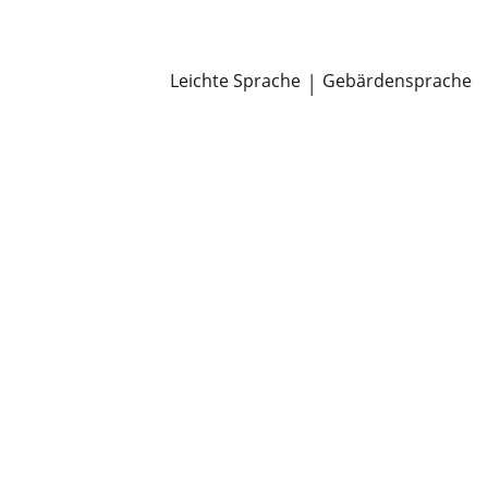
Newsroom
Pressemitteilungen
Öffentliche Zustellungen
Leichte Sprache
|
Gebärdensprache