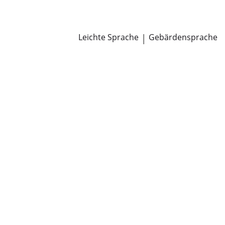
Newsroom
Pressemitteilungen
Öffentliche Zustellungen
Leichte Sprache
|
Gebärdensprache