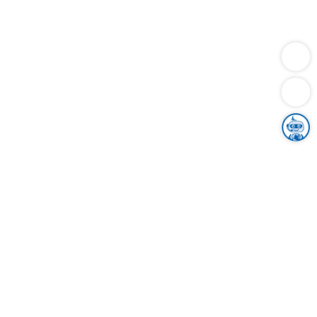
Dienstleistungen
Bauen
Lebensunterhalt & Soziales
Verkehr
Familie
Migration & Integration
Sicherheit & Ordnung
Wirtschaft
Gesundheit
Umwelt
Unsere Ämter
Landkreis & Verwaltung
Der Ortenaukreis
Gesundheit, Sicherheit & Soziales
Bildung
Zuwanderung
Ländlicher Raum
Klimaschutz
Tourismus
Bekanntmachungen
Gleichstellung von Frauen und Männern
Grenzüberschreitende Zusammenarbeit
Kreistag
Kreistagsinformationssystem
Kreisrecht
Kreistagswahl
Karriere
Stellenangebote
Eventkalender
Ausbildung
Studium
Praktikum
Freiwilligendienst
Unser Leitbild