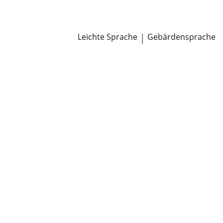
Newsroom
Pressemitteilungen
Öffentliche Zustellungen
Leichte Sprache
|
Gebärdensprache