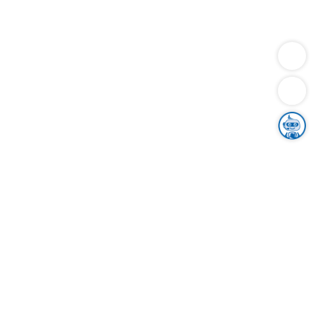
Dienstleistungen
Bauen
Lebensunterhalt & Soziales
Verkehr
Familie
Migration & Integration
Sicherheit & Ordnung
Wirtschaft
Gesundheit
Umwelt
Unsere Ämter
Landkreis & Verwaltung
Der Ortenaukreis
Gesundheit, Sicherheit & Soziales
Bildung
Zuwanderung
Ländlicher Raum
Klimaschutz
Tourismus
Bekanntmachungen
Gleichstellung von Frauen und Männern
Grenzüberschreitende Zusammenarbeit
Kreistag
Kreistagsinformationssystem
Kreisrecht
Kreistagswahl
Karriere
Stellenangebote
Eventkalender
Ausbildung
Studium
Praktikum
Freiwilligendienst
Unser Leitbild