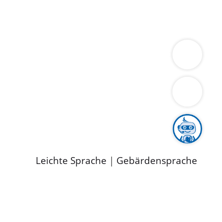
ung
Wirtschaft
Gesundheit
Umwelt
limaschutz
Tourismus
Bekanntmachungen
ild
Leichte Sprache
|
Gebärdensprache