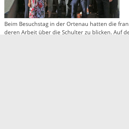
Beim Besuchstag in der Ortenau hatten die fran
deren Arbeit über die Schulter zu blicken. Auf 
Zulassungsstelle im Landratsamt. Beim gemein
Verwaltungen austauschen und näher kennenle
Altstadt brachten am Nachmittag dem französis
„Für die künftige „Europäische Gebietskörpersc
zusammen bringen wird, sind noch engere Bezi
wenn unsere Auszubildende schon früh die Part
Hintergrund: Das Département Bas-Rhin ist mit 
sich auf 4755 Quadratkilometer erstreckt. Zwis
und südlich bis zur Gemeinde Marckolsheim. Die
schwerpunktmäßig im Bereich Soziales, Bildung