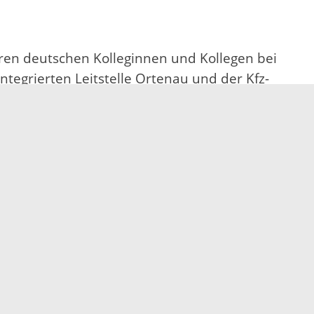
hren deutschen Kolleginnen und Kollegen bei
ntegrierten Leitstelle Ortenau und der Kfz-
die anwesenden Auszubildenden beider
m in Gegenbach und eine Führung durch die
 Stück näher.
in und Haut-Rhin ab dem 1. Januar 2021
ßer Bedeutung und deshalb freue ich mich,
nt des Département Bas-Rhin Frédéric Bierry.
e Gebiet in der neuen Region Grand Est, das
t nördlich an das Bundesland Rheinland-Pfalz
er Gebietsreform in Frankreich
rukturmaßnahmen.