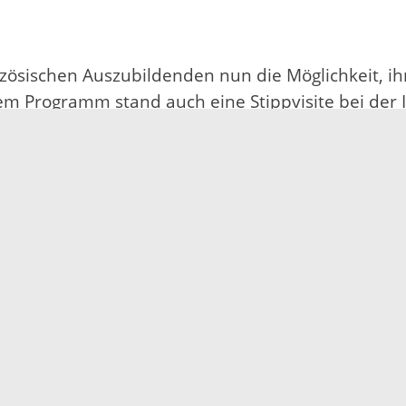
zösischen Auszubildenden nun die Möglichkeit, i
dem Programm stand auch eine Stippvisite bei der I
samen Mittagessen in der Kantine konnten sich 
rnen. Der Besuch des Narren Museums Niggeltur
chen Besuch die Ortenau und ihre Traditionen ein
haft Elsass“, die die beiden Departements Bas-Rh
ehungen zu unserem deutschen Nachbarn von gro
nerverwaltung kennenlernen“, betont der Präside
1,1 Millionen Einwohnern das bevölkerungsreichst
chen Vogesen und Rhein gelegen, reicht das Gebie
 Zuständigkeiten des Départements liegen seit d
 und Sport, Kultur und Tourismus sowie Infrast