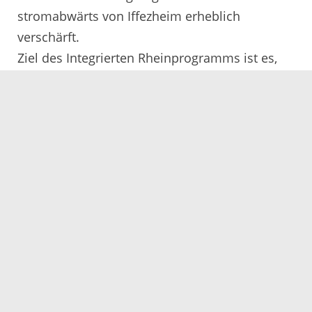
stromabwärts von Iffezheim erheblich
verschärft.
Ziel des Integrierten Rheinprogramms ist es,
den Hochwasserschutz am Oberrhein - wie vor
dem Bau der Staustufen - wieder herzustellen
und die großen Ballungszentren Karlsruhe,
Ludwigshafen und Mannheim vor der
Hochwassergefahr zu schützen.
Die 13 Rückhalteräume befinden sich in
unterschiedlichen Planungs- und
Umsetzungsphasen. Für jeden Rückhalteraum
(RHR) wird ein Planfeststellungsantrag
angefertigt und eingereicht. Wie bei der
technischen Planung (z.B. Untersuchungen zu
Grundwasser, Hydraulik etc.) werden