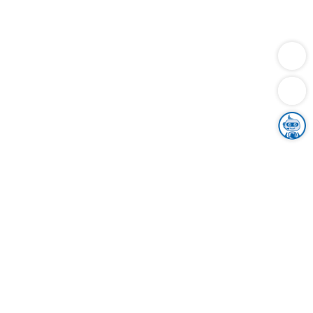
Dienstleistungen
Bauen
Lebensunterhalt & Soziales
Verkehr
Familie
Migration & Integration
Sicherheit & Ordnung
Wirtschaft
Gesundheit
Umwelt
Unsere Ämter
Landkreis & Verwaltung
Der Ortenaukreis
Gesundheit, Sicherheit & Soziales
Bildung
Zuwanderung
Ländlicher Raum
Klimaschutz
Tourismus
Bekanntmachungen
Gleichstellung von Frauen und Männern
Grenzüberschreitende Zusammenarbeit
Kreistag
Kreistagsinformationssystem
Kreisrecht
Kreistagswahl
Karriere
Stellenangebote
Eventkalender
Ausbildung
Studium
Praktikum
Freiwilligendienst
Unser Leitbild