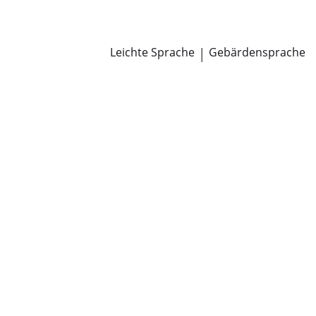
Newsroom
Pressemitteilungen
Öffentliche Zustellungen
Leichte Sprache
|
Gebärdensprache