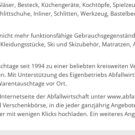
Gläser, Besteck, Küchengeräte, Kochtöpfe, Spielze
ittschuhe, Inliner, Schlitten, Werkzeug, Bastelbed
ht mehr funktionsfähige Gebrauchsgegenstände, 
 Kleidungsstücke, Ski und Skizubehör, Matratzen,
tage seit 1994 zu einer beliebten kreisweiten Ve
. Mit Unterstützung des Eigenbetriebs Abfallwir
 Warentauschtage vor Ort.
ternetseite der Abfallwirtschaft unter www.abfal
 Verschenkbörse, in die jeder ganzjährig Angebot
r mit wenigen Klicks hochladen. Ein weiteres Ang