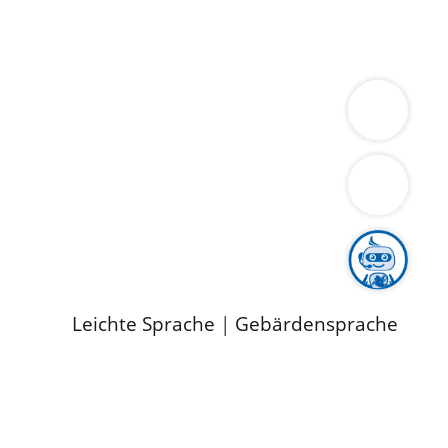
ung
Wirtschaft
Gesundheit
Umwelt
limaschutz
Tourismus
Bekanntmachungen
ild
Leichte Sprache
|
Gebärdensprache