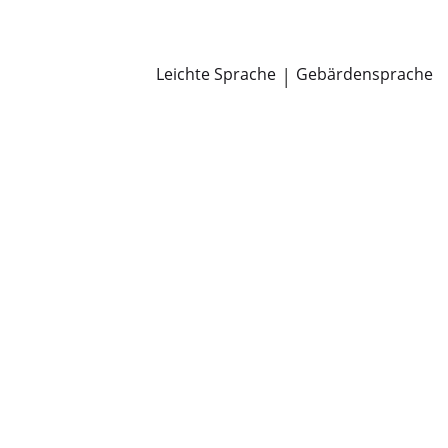
Newsroom
Pressemitteilungen
Öffentliche Zustellungen
Leichte Sprache
|
Gebärdensprache