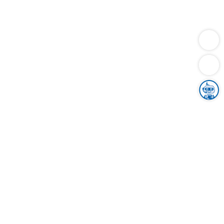
Dienstleistungen
Bauen
Lebensunterhalt & Soziales
Verkehr
Familie
Migration & Integration
Sicherheit & Ordnung
Wirtschaft
Gesundheit
Umwelt
Unsere Ämter
Landkreis & Verwaltung
Der Ortenaukreis
Gesundheit, Sicherheit & Soziales
Bildung
Zuwanderung
Ländlicher Raum
Klimaschutz
Tourismus
Bekanntmachungen
Gleichstellung von Frauen und Männern
Grenzüberschreitende Zusammenarbeit
Kreistag
Kreistagsinformationssystem
Kreisrecht
Kreistagswahl
Karriere
Stellenangebote
Eventkalender
Ausbildung
Studium
Praktikum
Freiwilligendienst
Unser Leitbild