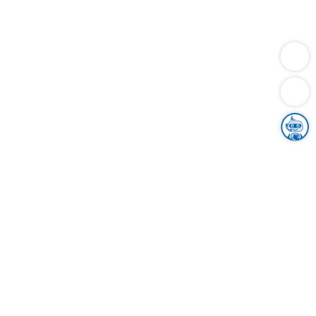
Dienstleistungen
Bauen
Lebensunterhalt & Soziales
Verkehr
Familie
Migration & Integration
Sicherheit & Ordnung
Wirtschaft
Gesundheit
Umwelt
Unsere Ämter
Landkreis & Verwaltung
Der Ortenaukreis
Gesundheit, Sicherheit & Soziales
Bildung
Zuwanderung
Ländlicher Raum
Klimaschutz
Tourismus
Bekanntmachungen
Gleichstellung von Frauen und Männern
Grenzüberschreitende Zusammenarbeit
Kreistag
Kreistagsinformationssystem
Kreisrecht
Kreistagswahl
Karriere
Stellenangebote
Eventkalender
Ausbildung
Studium
Praktikum
Freiwilligendienst
Unser Leitbild