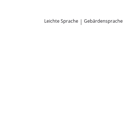
Newsroom
Pressemitteilungen
Öffentliche Zustellungen
Leichte Sprache
|
Gebärdensprache