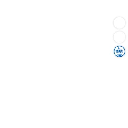
Dienstleistungen
Bauen
Lebensunterhalt & Soziales
Verkehr
Familie
Migration & Integration
Sicherheit & Ordnung
Wirtschaft
Gesundheit
Umwelt
Unsere Ämter
Landkreis & Verwaltung
Der Ortenaukreis
Gesundheit, Sicherheit & Soziales
Bildung
Zuwanderung
Ländlicher Raum
Klimaschutz
Tourismus
Bekanntmachungen
Gleichstellung von Frauen und Männern
Grenzüberschreitende Zusammenarbeit
Kreistag
Kreistagsinformationssystem
Kreisrecht
Kreistagswahl
Karriere
Stellenangebote
Eventkalender
Ausbildung
Studium
Praktikum
Freiwilligendienst
Unser Leitbild