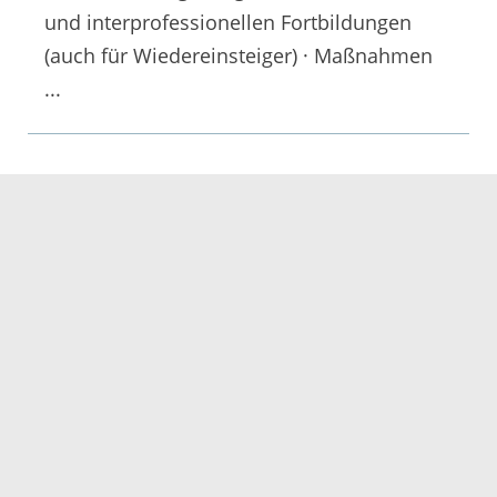
und interprofessionellen Fortbildungen
(auch für Wiedereinsteiger) · Maßnahmen
...
Dokumente
25.11.2025
0,65
Handlungsempfehlungen zur
Weiterentwicklung der geburtshilflichen
Vor-
Dokumente
20.11.2025
0,65
Handlungsempfehlungen zur
Weiterentwicklung der geburtshilflichen
Vor-