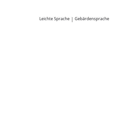
Newsroom
Pressemitteilungen
Öffentliche Zustellungen
Leichte Sprache
|
Gebärdensprache