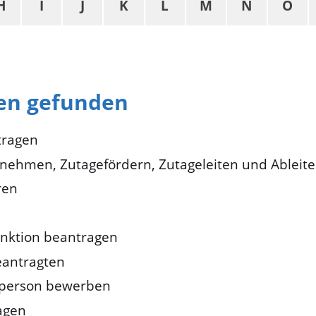
H
I
J
K
L
M
N
O
gen gefunden
tragen
tnehmen, Zutagefördern, Zutageleiten und Ablei
ren
funktion beantragen
eantragten
egeperson bewerben
agen