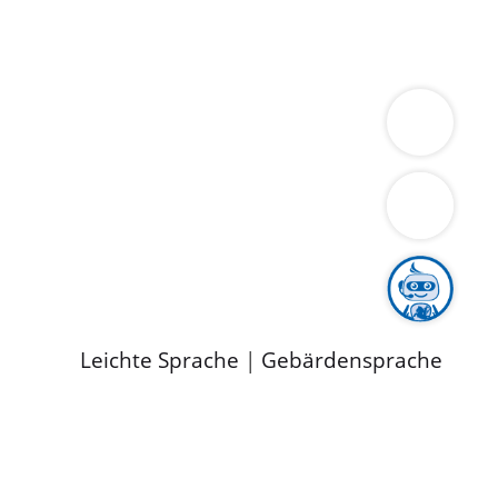
ung
Wirtschaft
Gesundheit
Umwelt
limaschutz
Tourismus
Bekanntmachungen
ild
Leichte Sprache
|
Gebärdensprache