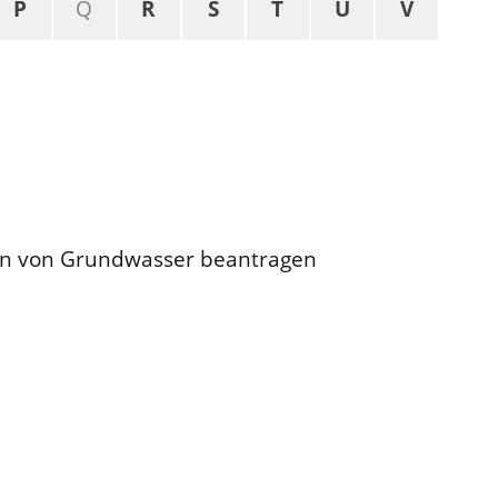
P
Q
R
S
T
U
V
ten von Grundwasser beantragen