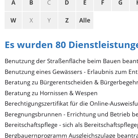
A
B
C
D
E
F
G
W
X
Y
Z
Alle
Es wurden 80 Dienstleistun
Benutzung der Straßenfläche beim Bauen bean
Benutzung eines Gewässers - Erlaubnis zum En
Beratung zu Bürgerentscheiden & Bürgerbegeh
Beratung zu Hornissen & Wespen
Berechtigungszertifikat für die Online-Ausweis
Beregnungsbrunnen - Errichtung und Betrieb b
Bereitschaftspflege - sich als Bereitschaftspfl
Bergbauernprogramm Ausgleichszulage beantr