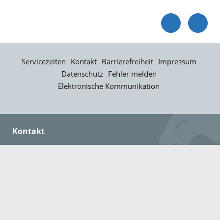
Servicezeiten
Kontakt
Barrierefreiheit
Impressum
Datenschutz
Fehler melden
Elektronische Kommunikation
Kontakt
Landratsamt Ortenaukreis
Badstraße 20
77652 Offenburg
Telefon: 0781 805-0
Fax: 0781 805-1211