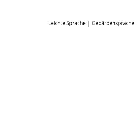
Newsroom
Pressemitteilungen
Öffentliche Zustellungen
Leichte Sprache
|
Gebärdensprache