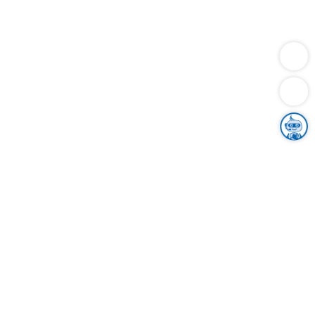
Dienstleistungen
Bauen
Lebensunterhalt & Soziales
Verkehr
Familie
Migration & Integration
Sicherheit & Ordnung
Wirtschaft
Gesundheit
Umwelt
Unsere Ämter
Landkreis & Verwaltung
Der Ortenaukreis
Gesundheit, Sicherheit & Soziales
Bildung
Zuwanderung
Ländlicher Raum
Klimaschutz
Tourismus
Bekanntmachungen
Gleichstellung von Frauen und Männern
Grenzüberschreitende Zusammenarbeit
Kreistag
Kreistagsinformationssystem
Kreisrecht
Kreistagswahl
Karriere
Stellenangebote
Eventkalender
Ausbildung
Studium
Praktikum
Freiwilligendienst
Unser Leitbild