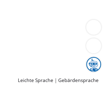
ung
Wirtschaft
Gesundheit
Umwelt
limaschutz
Tourismus
Bekanntmachungen
ild
Leichte Sprache
|
Gebärdensprache