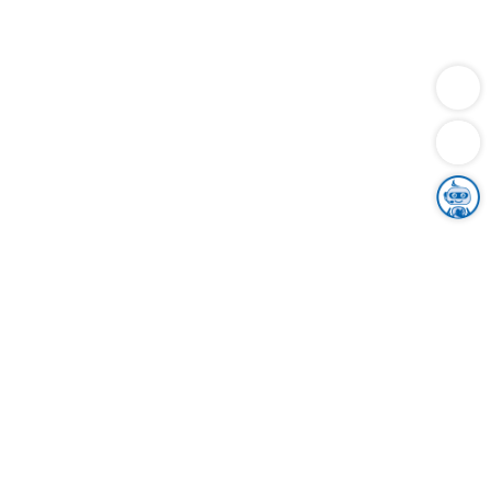
Dienstleistungen
Bauen
Lebensunterhalt & Soziales
Verkehr
Familie
Migration & Integration
Sicherheit & Ordnung
Wirtschaft
Gesundheit
Umwelt
Unsere Ämter
Landkreis & Verwaltung
Der Ortenaukreis
Gesundheit, Sicherheit & Soziales
Bildung
Zuwanderung
Ländlicher Raum
Klimaschutz
Tourismus
Bekanntmachungen
Gleichstellung von Frauen und Männern
Grenzüberschreitende Zusammenarbeit
Kreistag
Kreistagsinformationssystem
Kreisrecht
Kreistagswahl
Karriere
Stellenangebote
Eventkalender
Ausbildung
Studium
Praktikum
Freiwilligendienst
Unser Leitbild