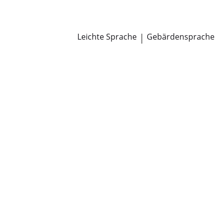
Newsroom
Pressemitteilungen
Öffentliche Zustellungen
Leichte Sprache
|
Gebärdensprache