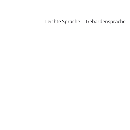
Newsroom
Pressemitteilungen
Öffentliche Zustellungen
Leichte Sprache
|
Gebärdensprache