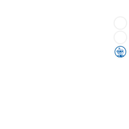
Dienstleistungen
Bauen
Lebensunterhalt & Soziales
Verkehr
Familie
Migration & Integration
Sicherheit & Ordnung
Wirtschaft
Gesundheit
Umwelt
Unsere Ämter
Landkreis & Verwaltung
Der Ortenaukreis
Gesundheit, Sicherheit & Soziales
Bildung
Zuwanderung
Ländlicher Raum
Klimaschutz
Tourismus
Bekanntmachungen
Gleichstellung von Frauen und Männern
Grenzüberschreitende Zusammenarbeit
Kreistag
Kreistagsinformationssystem
Kreisrecht
Kreistagswahl
Karriere
Stellenangebote
Eventkalender
Ausbildung
Studium
Praktikum
Freiwilligendienst
Unser Leitbild