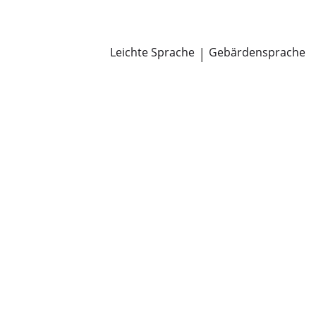
Newsroom
Pressemitteilungen
Öffentliche Zustellungen
Leichte Sprache
|
Gebärdensprache