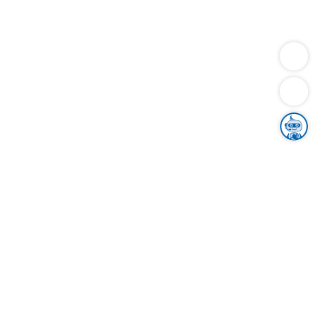
Dienstleistungen
Bauen
Lebensunterhalt & Soziales
Verkehr
Familie
Migration & Integration
Sicherheit & Ordnung
Wirtschaft
Gesundheit
Umwelt
Unsere Ämter
Landkreis & Verwaltung
Der Ortenaukreis
Gesundheit, Sicherheit & Soziales
Bildung
Zuwanderung
Ländlicher Raum
Klimaschutz
Tourismus
Bekanntmachungen
Gleichstellung von Frauen und Männern
Grenzüberschreitende Zusammenarbeit
Kreistag
Kreistagsinformationssystem
Kreisrecht
Kreistagswahl
Karriere
Stellenangebote
Eventkalender
Ausbildung
Studium
Praktikum
Freiwilligendienst
Unser Leitbild