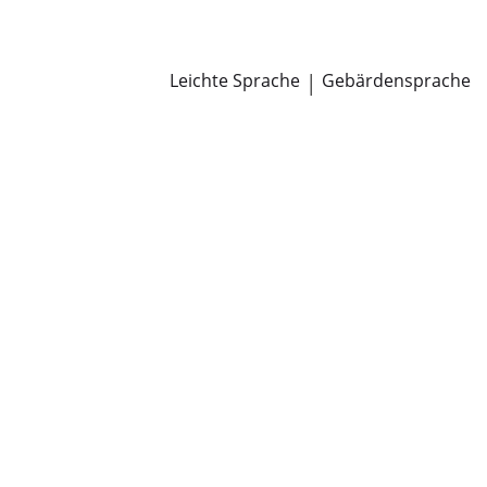
Newsroom
Pressemitteilungen
Öffentliche Zustellungen
Leichte Sprache
|
Gebärdensprache