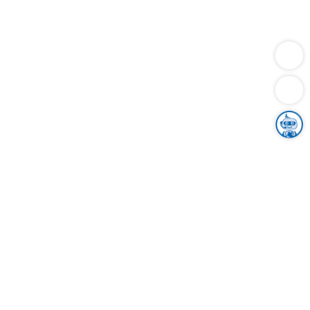
Dienstleistungen
Bauen
Lebensunterhalt & Soziales
Verkehr
Familie
Migration & Integration
Sicherheit & Ordnung
Wirtschaft
Gesundheit
Umwelt
Unsere Ämter
Landkreis & Verwaltung
Der Ortenaukreis
Gesundheit, Sicherheit & Soziales
Bildung
Zuwanderung
Ländlicher Raum
Klimaschutz
Tourismus
Bekanntmachungen
Gleichstellung von Frauen und Männern
Grenzüberschreitende Zusammenarbeit
Kreistag
Kreistagsinformationssystem
Kreisrecht
Kreistagswahl
Karriere
Stellenangebote
Eventkalender
Ausbildung
Studium
Praktikum
Freiwilligendienst
Unser Leitbild