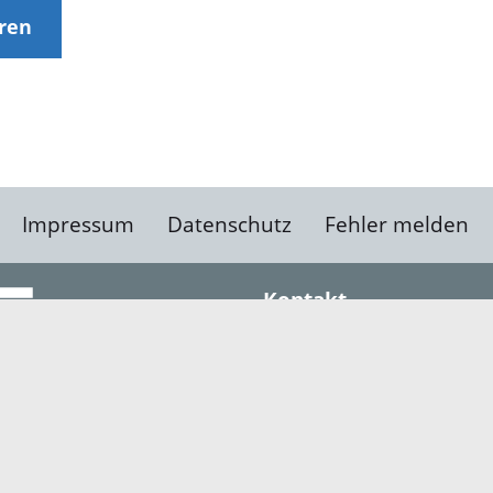
eren
Impressum
Datenschutz
Fehler melden
Kontakt
Landratsamt Ortenauk
Badstraße 20
77652 Offenburg
Telefon: 0781 805-0
Fax: 0781 805-1211