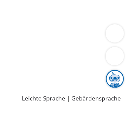
ung
Wirtschaft
Gesundheit
Umwelt
limaschutz
Tourismus
Bekanntmachungen
ild
Leichte Sprache
|
Gebärdensprache