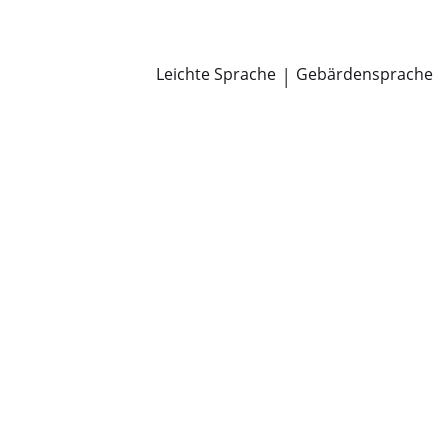
Newsroom
Pressemitteilungen
Öffentliche Zustellungen
Leichte Sprache
|
Gebärdensprache