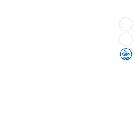
Dienstleistungen
Bauen
Lebensunterhalt & Soziales
Verkehr
Familie
Migration & Integration
Sicherheit & Ordnung
Wirtschaft
Gesundheit
Umwelt
Unsere Ämter
Landkreis & Verwaltung
Der Ortenaukreis
Gesundheit, Sicherheit & Soziales
Bildung
Zuwanderung
Ländlicher Raum
Klimaschutz
Tourismus
Bekanntmachungen
Gleichstellung von Frauen und Männern
Grenzüberschreitende Zusammenarbeit
Kreistag
Kreistagsinformationssystem
Kreisrecht
Kreistagswahl
Karriere
Stellenangebote
Eventkalender
Ausbildung
Studium
Praktikum
Freiwilligendienst
Unser Leitbild