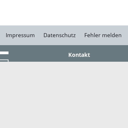
Impressum
Datenschutz
Fehler melden
Kontakt
Landratsamt Ortenauk
Badstraße 20
77652 Offenburg
Telefon: 0781 805-0
Fax: 0781 805-1211
E-Mail senden