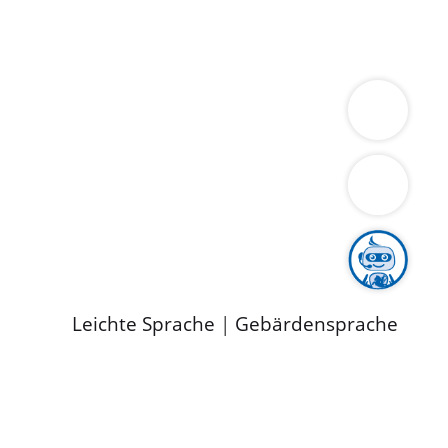
ung
Wirtschaft
Gesundheit
Umwelt
limaschutz
Tourismus
Bekanntmachungen
ild
Leichte Sprache
|
Gebärdensprache