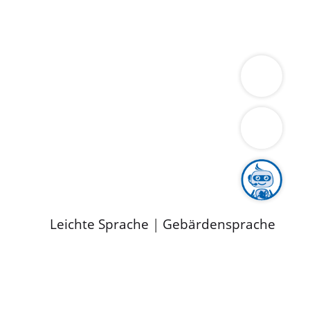
ung
Wirtschaft
Gesundheit
Umwelt
limaschutz
Tourismus
Bekanntmachungen
ild
Leichte Sprache
|
Gebärdensprache