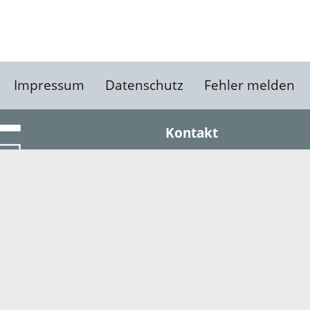
Impressum
Datenschutz
Fehler melden
Kontakt
Landratsamt Ortenauk
Badstraße 20
77652 Offenburg
Telefon: 0781 805-0
Fax: 0781 805-1211
E-Mail senden