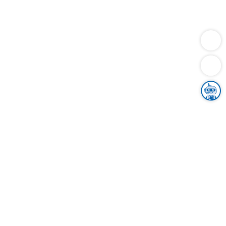
Dienstleistungen
Bauen
Lebensunterhalt & Soziales
Verkehr
Familie
Migration & Integration
Sicherheit & Ordnung
Wirtschaft
Gesundheit
Umwelt
Unsere Ämter
Landkreis & Verwaltung
Der Ortenaukreis
Gesundheit, Sicherheit & Soziales
Bildung
Zuwanderung
Ländlicher Raum
Klimaschutz
Tourismus
Bekanntmachungen
Gleichstellung von Frauen und Männern
Grenzüberschreitende Zusammenarbeit
Kreistag
Kreistagsinformationssystem
Kreisrecht
Kreistagswahl
Karriere
Stellenangebote
Eventkalender
Ausbildung
Studium
Praktikum
Freiwilligendienst
Unser Leitbild