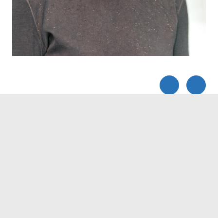
Servicezeiten
Kontakt
Barrierefreiheit
Impressum
Datenschutz
Fehler melden
Elektronische Kommunikation
Kontakt
Landratsamt Ortenaukreis