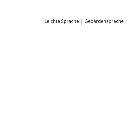
Newsroom
Pressemitteilungen
Öffentliche Zustellungen
Leichte Sprache
|
Gebärdensprache