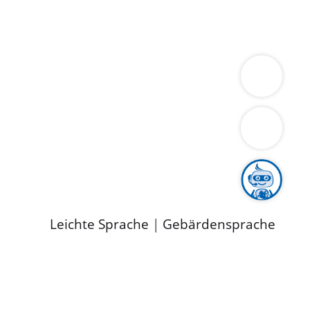
ung
Wirtschaft
Gesundheit
Umwelt
limaschutz
Tourismus
Bekanntmachungen
ild
Leichte Sprache
|
Gebärdensprache