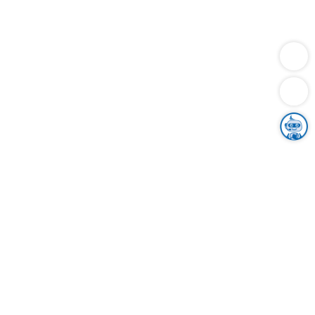
Dienstleistungen
Bauen
Lebensunterhalt & Soziales
Verkehr
Familie
Migration & Integration
Sicherheit & Ordnung
Wirtschaft
Gesundheit
Umwelt
Unsere Ämter
Landkreis & Verwaltung
Der Ortenaukreis
Gesundheit, Sicherheit & Soziales
Bildung
Zuwanderung
Ländlicher Raum
Klimaschutz
Tourismus
Bekanntmachungen
Gleichstellung von Frauen und Männern
Grenzüberschreitende Zusammenarbeit
Kreistag
Kreistagsinformationssystem
Kreisrecht
Kreistagswahl
Karriere
Stellenangebote
Eventkalender
Ausbildung
Studium
Praktikum
Freiwilligendienst
Unser Leitbild