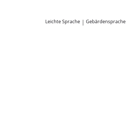
Newsroom
Pressemitteilungen
Öffentliche Zustellungen
Leichte Sprache
|
Gebärdensprache