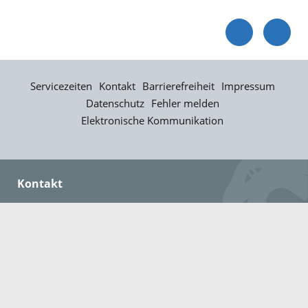
Servicezeiten
Kontakt
Barrierefreiheit
Impressum
Datenschutz
Fehler melden
Elektronische Kommunikation
Kontakt
Landratsamt Ortenaukreis
Badstraße 20
77652 Offenburg
Telefon: 0781 805-0
Fax: 0781 805-1211