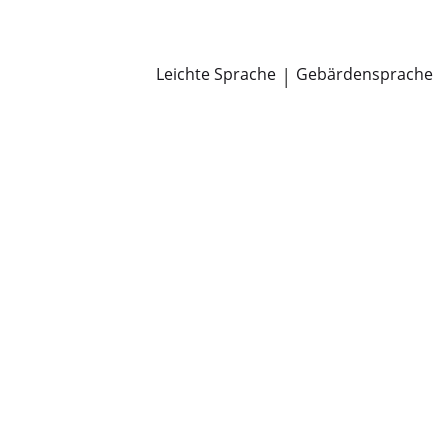
Newsroom
Pressemitteilungen
Öffentliche Zustellungen
Leichte Sprache
|
Gebärdensprache