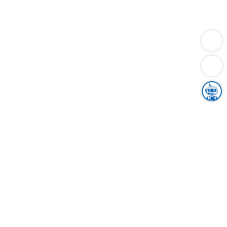
Dienstleistungen
Bauen
Lebensunterhalt & Soziales
Verkehr
Familie
Migration & Integration
Sicherheit & Ordnung
Wirtschaft
Gesundheit
Umwelt
Unsere Ämter
Landkreis & Verwaltung
Der Ortenaukreis
Gesundheit, Sicherheit & Soziales
Bildung
Zuwanderung
Ländlicher Raum
Klimaschutz
Tourismus
Bekanntmachungen
Gleichstellung von Frauen und Männern
Grenzüberschreitende Zusammenarbeit
Kreistag
Kreistagsinformationssystem
Kreisrecht
Kreistagswahl
Karriere
Stellenangebote
Eventkalender
Ausbildung
Studium
Praktikum
Freiwilligendienst
Unser Leitbild