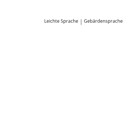
Newsroom
Pressemitteilungen
Öffentliche Zustellungen
Leichte Sprache
|
Gebärdensprache