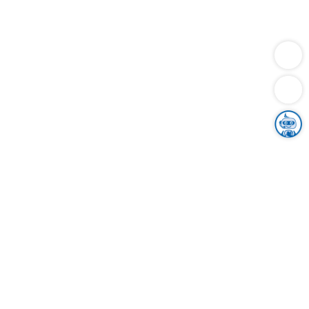
Dienstleistungen
Bauen
Lebensunterhalt & Soziales
Verkehr
Familie
Migration & Integration
Sicherheit & Ordnung
Wirtschaft
Gesundheit
Umwelt
Unsere Ämter
Landkreis & Verwaltung
Der Ortenaukreis
Gesundheit, Sicherheit & Soziales
Bildung
Zuwanderung
Ländlicher Raum
Klimaschutz
Tourismus
Bekanntmachungen
Gleichstellung von Frauen und Männern
Grenzüberschreitende Zusammenarbeit
Kreistag
Kreistagsinformationssystem
Kreisrecht
Kreistagswahl
Karriere
Stellenangebote
Eventkalender
Ausbildung
Studium
Praktikum
Freiwilligendienst
Unser Leitbild