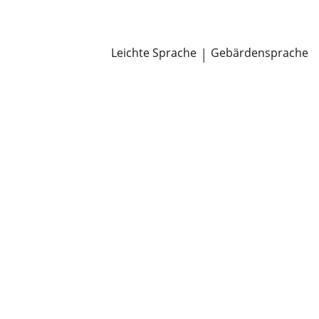
Newsroom
Pressemitteilungen
Öffentliche Zustellungen
Leichte Sprache
|
Gebärdensprache