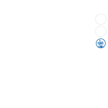
Dienstleistungen
Bauen
Lebensunterhalt & Soziales
Verkehr
Familie
Migration & Integration
Sicherheit & Ordnung
Wirtschaft
Gesundheit
Umwelt
Unsere Ämter
Landkreis & Verwaltung
Der Ortenaukreis
Gesundheit, Sicherheit & Soziales
Bildung
Zuwanderung
Ländlicher Raum
Klimaschutz
Tourismus
Bekanntmachungen
Gleichstellung von Frauen und Männern
Grenzüberschreitende Zusammenarbeit
Kreistag
Kreistagsinformationssystem
Kreisrecht
Kreistagswahl
Karriere
Stellenangebote
Eventkalender
Ausbildung
Studium
Praktikum
Freiwilligendienst
Unser Leitbild