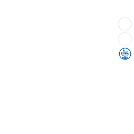
Dienstleistungen
Bauen
Lebensunterhalt & Soziales
Verkehr
Familie
Migration & Integration
Sicherheit & Ordnung
Wirtschaft
Gesundheit
Umwelt
Unsere Ämter
Landkreis & Verwaltung
Der Ortenaukreis
Gesundheit, Sicherheit & Soziales
Bildung
Zuwanderung
Ländlicher Raum
Klimaschutz
Tourismus
Bekanntmachungen
Gleichstellung von Frauen und Männern
Grenzüberschreitende Zusammenarbeit
Kreistag
Kreistagsinformationssystem
Kreisrecht
Kreistagswahl
Karriere
Stellenangebote
Eventkalender
Ausbildung
Studium
Praktikum
Freiwilligendienst
Unser Leitbild