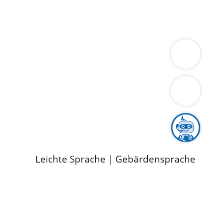
ung
Wirtschaft
Gesundheit
Umwelt
limaschutz
Tourismus
Bekanntmachungen
ild
Leichte Sprache
|
Gebärdensprache