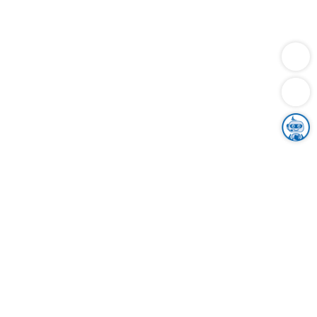
Dienstleistungen
Bauen
Lebensunterhalt & Soziales
Verkehr
Familie
Migration & Integration
Sicherheit & Ordnung
Wirtschaft
Gesundheit
Umwelt
Unsere Ämter
Landkreis & Verwaltung
Der Ortenaukreis
Gesundheit, Sicherheit & Soziales
Bildung
Zuwanderung
Ländlicher Raum
Klimaschutz
Tourismus
Bekanntmachungen
Gleichstellung von Frauen und Männern
Grenzüberschreitende Zusammenarbeit
Kreistag
Kreistagsinformationssystem
Kreisrecht
Kreistagswahl
Karriere
Stellenangebote
Eventkalender
Ausbildung
Studium
Praktikum
Freiwilligendienst
Unser Leitbild