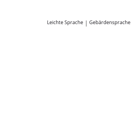
Newsroom
Pressemitteilungen
Öffentliche Zustellungen
Leichte Sprache
|
Gebärdensprache