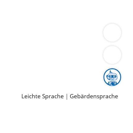
ung
Wirtschaft
Gesundheit
Umwelt
limaschutz
Tourismus
Bekanntmachungen
ild
Leichte Sprache
|
Gebärdensprache