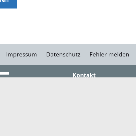
Impressum
Datenschutz
Fehler melden
Kontakt
Landratsamt Ortenauk
Badstraße 20
77652 Offenburg
Telefon: 0781 805-0
Fax: 0781 805-1211