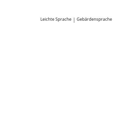
Newsroom
Pressemitteilungen
Öffentliche Zustellungen
Leichte Sprache
|
Gebärdensprache