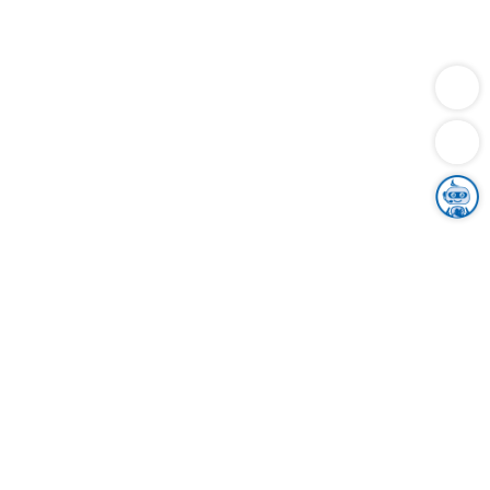
Dienstleistungen
Bauen
Lebensunterhalt & Soziales
Verkehr
Familie
Migration & Integration
Sicherheit & Ordnung
Wirtschaft
Gesundheit
Umwelt
Unsere Ämter
Landkreis & Verwaltung
Der Ortenaukreis
Gesundheit, Sicherheit & Soziales
Bildung
Zuwanderung
Ländlicher Raum
Klimaschutz
Tourismus
Bekanntmachungen
Gleichstellung von Frauen und Männern
Grenzüberschreitende Zusammenarbeit
Kreistag
Kreistagsinformationssystem
Kreisrecht
Kreistagswahl
Karriere
Stellenangebote
Eventkalender
Ausbildung
Studium
Praktikum
Freiwilligendienst
Unser Leitbild