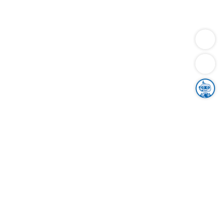
Dienstleistungen
Bauen
Lebensunterhalt & Soziales
Verkehr
Familie
Migration & Integration
Sicherheit & Ordnung
Wirtschaft
Gesundheit
Umwelt
Unsere Ämter
Landkreis & Verwaltung
Der Ortenaukreis
Gesundheit, Sicherheit & Soziales
Bildung
Zuwanderung
Ländlicher Raum
Klimaschutz
Tourismus
Bekanntmachungen
Gleichstellung von Frauen und Männern
Grenzüberschreitende Zusammenarbeit
Kreistag
Kreistagsinformationssystem
Kreisrecht
Kreistagswahl
Karriere
Stellenangebote
Eventkalender
Ausbildung
Studium
Praktikum
Freiwilligendienst
Unser Leitbild