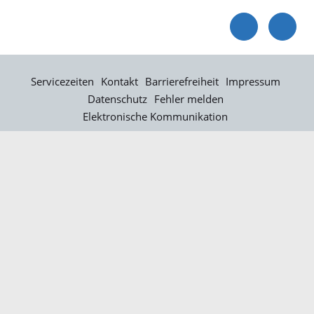
Servicezeiten
Kontakt
Barrierefreiheit
Impressum
Datenschutz
Fehler melden
Elektronische Kommunikation
Kontakt
Landratsamt Ortenaukreis
Badstraße 20
77652 Offenburg
Telefon: 0781 805-0
Fax: 0781 805-1211