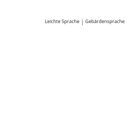
Newsroom
Pressemitteilungen
Öffentliche Zustellungen
Leichte Sprache
|
Gebärdensprache