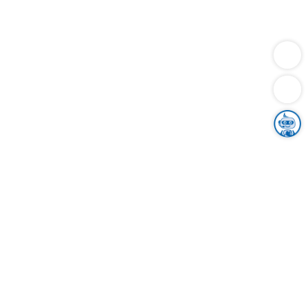
Dienstleistungen
Bauen
Lebensunterhalt & Soziales
Verkehr
Familie
Migration & Integration
Sicherheit & Ordnung
Wirtschaft
Gesundheit
Umwelt
Unsere Ämter
Landkreis & Verwaltung
Der Ortenaukreis
Gesundheit, Sicherheit & Soziales
Bildung
Zuwanderung
Ländlicher Raum
Klimaschutz
Tourismus
Bekanntmachungen
Gleichstellung von Frauen und Männern
Grenzüberschreitende Zusammenarbeit
Kreistag
Kreistagsinformationssystem
Kreisrecht
Kreistagswahl
Karriere
Stellenangebote
Eventkalender
Ausbildung
Studium
Praktikum
Freiwilligendienst
Unser Leitbild