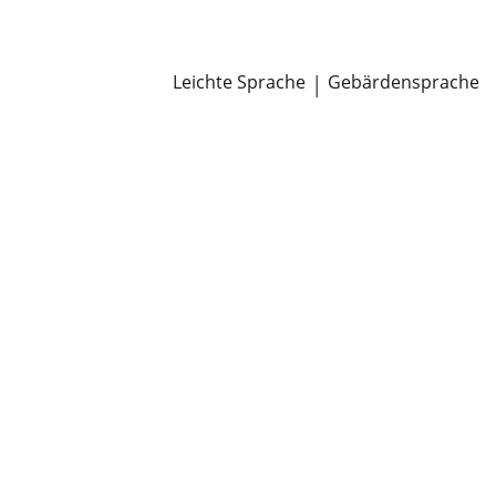
Newsroom
Pressemitteilungen
Öffentliche Zustellungen
Leichte Sprache
|
Gebärdensprache