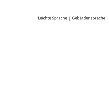
Newsroom
Pressemitteilungen
Öffentliche Zustellungen
Leichte Sprache
|
Gebärdensprache