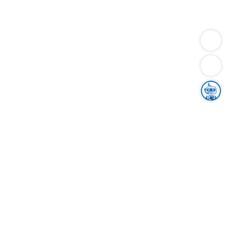
Dienstleistungen
Bauen
Lebensunterhalt & Soziales
Verkehr
Familie
Migration & Integration
Sicherheit & Ordnung
Wirtschaft
Gesundheit
Umwelt
Unsere Ämter
Landkreis & Verwaltung
Der Ortenaukreis
Gesundheit, Sicherheit & Soziales
Bildung
Zuwanderung
Ländlicher Raum
Klimaschutz
Tourismus
Bekanntmachungen
Gleichstellung von Frauen und Männern
Grenzüberschreitende Zusammenarbeit
Kreistag
Kreistagsinformationssystem
Kreisrecht
Kreistagswahl
Karriere
Stellenangebote
Eventkalender
Ausbildung
Studium
Praktikum
Freiwilligendienst
Unser Leitbild