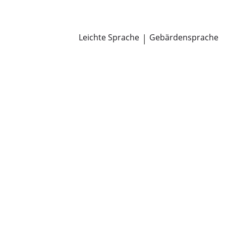
Newsroom
Pressemitteilungen
Öffentliche Zustellungen
Leichte Sprache
|
Gebärdensprache