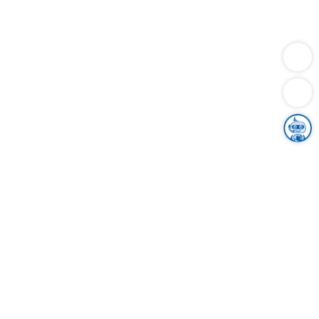
Dienstleistungen
Bauen
Lebensunterhalt & Soziales
Verkehr
Familie
Migration & Integration
Sicherheit & Ordnung
Wirtschaft
Gesundheit
Umwelt
Unsere Ämter
Landkreis & Verwaltung
Der Ortenaukreis
Gesundheit, Sicherheit & Soziales
Bildung
Zuwanderung
Ländlicher Raum
Klimaschutz
Tourismus
Bekanntmachungen
Gleichstellung von Frauen und Männern
Grenzüberschreitende Zusammenarbeit
Kreistag
Kreistagsinformationssystem
Kreisrecht
Kreistagswahl
Karriere
Stellenangebote
Eventkalender
Ausbildung
Studium
Praktikum
Freiwilligendienst
Unser Leitbild